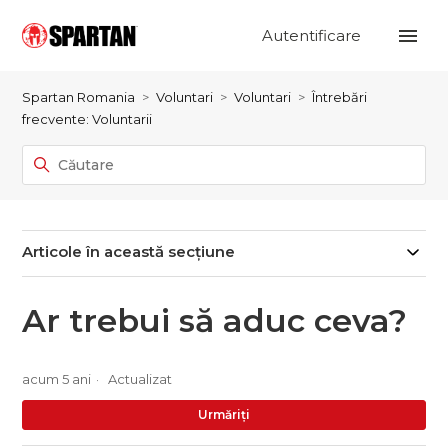
Autentificare
Spartan Romania
Voluntari
Voluntari
Întrebări
frecvente: Voluntarii
Articole în această secțiune
Ar trebui să aduc ceva?
acum 5 ani
Actualizat
Nu
Urmăriți