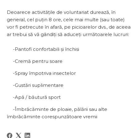
Deoarece activitățile de voluntariat durează, în
general, cel puțin 8 ore, cele mai multe (sau toate)
vor fi petrecute în afară, pe picioarelor dvs., de aceea
ar trebui să vă gândiți să aduceți următoarele lucruri:
-Pantofi confortabili și închisi
-Cremă pentru soare
-Spray împotriva insectelor
-Gustări suplimentare
-Apă / băutură sport
-Îmbrăcăminte de ploaie, pălării sau alte
îmbrăcăminte corespunzătoare vremii