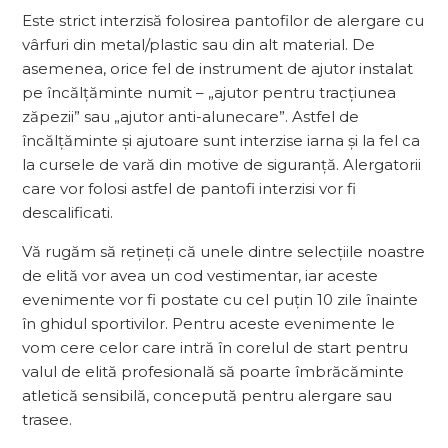
Este strict interzisă folosirea pantofilor de alergare cu
vârfuri din metal/plastic sau din alt material. De
asemenea, orice fel de instrument de ajutor instalat
pe încălțăminte numit – „ajutor pentru tracțiunea
zăpezii” sau „ajutor anti-alunecare”. Astfel de
încălțăminte și ajutoare sunt interzise iarna și la fel ca
la cursele de vară din motive de siguranță. Alergatorii
care vor folosi astfel de pantofi interzisi vor fi
descalificati.
Vă rugăm să rețineți că unele dintre selecțiile noastre
de elită vor avea un cod vestimentar, iar aceste
evenimente vor fi postate cu cel puțin 10 zile înainte
în ghidul sportivilor. Pentru aceste evenimente le
vom cere celor care intră în corelul de start pentru
valul de elită profesională să poarte îmbrăcăminte
atletică sensibilă, concepută pentru alergare sau
trasee.