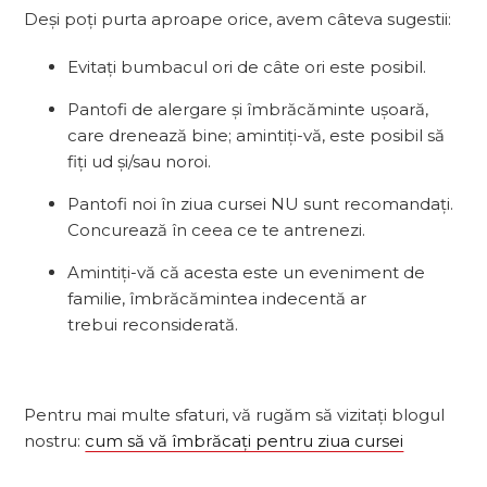
Deși poți purta aproape orice, avem câteva sugestii:
Evitați bumbacul ori de câte ori este posibil.
Pantofi de alergare și îmbrăcăminte ușoară,
care drenează bine; amintiți-vă, este posibil să
fiți ud și/sau noroi.
Pantofi noi în ziua cursei NU sunt recomandați.
Concurează în ceea ce te antrenezi.
Amintiți-vă că acesta este un eveniment de
familie, îmbrăcămintea indecentă ar
trebui reconsiderată.
Pentru mai multe sfaturi, vă rugăm să vizitați blogul
nostru:
cum să vă îmbrăcați pentru ziua cursei