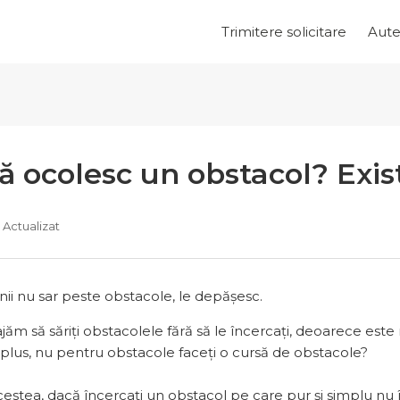
Trimitere solicitare
Aute
să ocolesc un obstacol? Exi
Actualizat
ii nu sar peste obstacole, le depășesc.
ăm să săriți obstacolele fără să le încercați, deoarece este 
 plus, nu pentru obstacole faceți o cursă de obstacole?
estea, dacă încercați un obstacol pe care pur și simplu nu îl