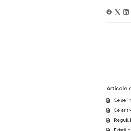
Articole
Ce se î
Ce ar t
Reguli, 
Există 