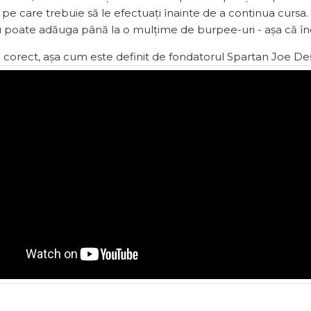
pe care trebuie să le efectuați înainte de a continua cursa.
 poate adăuga până la o mulțime de burpee-uri - așa că înce
orect, așa cum este definit de fondatorul Spartan Joe Dese