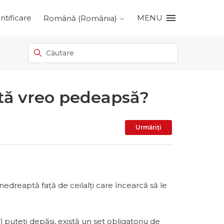
ntificare
MENU
Română (România)
stă vreo pedeapsă?
Nu este încă 
Urmăriți
nedreaptă față de ceilalți care încearcă să le
 puteți depăși, există un set obligatoriu de