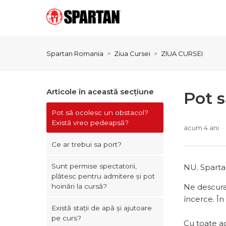
Spartan Romania
Ziua Cursei
ZIUA CURSEI
Articole în această secțiune
Pot 
Pot să ocolesc un obstacol?
Există vreo pedeapsă?
acum 4 ani
Ce ar trebui sa port?
Sunt permise spectatorii,
NU. Spartan
plătesc pentru admitere și pot
Ne descuraj
hoinări la cursă?
încerce. În
Există stații de apă și ajutoare
pe curs?
Cu toate ac