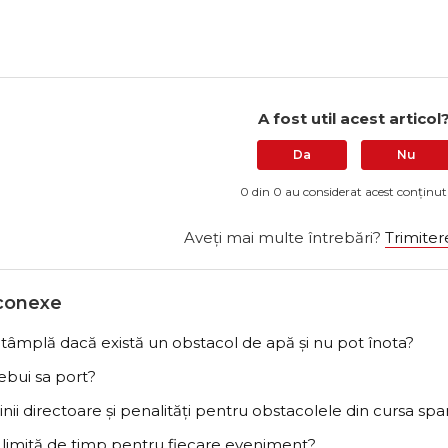
A fost util acest articol
Da
Nu
0 din 0 au considerat acest conținut 
Aveți mai multe întrebări?
Trimitere
 conexe
ntâmplă dacă există un obstacol de apă și nu pot înota?
rebui sa port?
linii directoare și penalități pentru obstacolele din cursa sp
o limită de timp pentru fiecare eveniment?