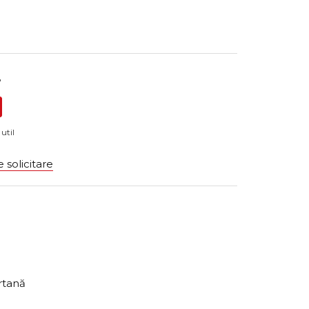
?
util
 solicitare
artană